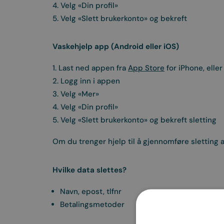
4. Velg «Din profil»
5. Velg «Slett brukerkonto» og bekreft
Vaskehjelp app (Android eller iOS)
1. Last ned appen fra
App Store
for iPhone, eller
2. Logg inn i appen
3. Velg «Mer»
4. Velg «Din profil»
5. Velg «Slett brukerkonto» og bekreft sletting
Om du trenger hjelp til å gjennomføre sletting a
Hvilke data slettes?
Navn, epost, tlfnr
Betalingsmetoder