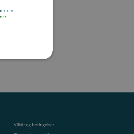
edre din
mer
Vilkår og betingelser