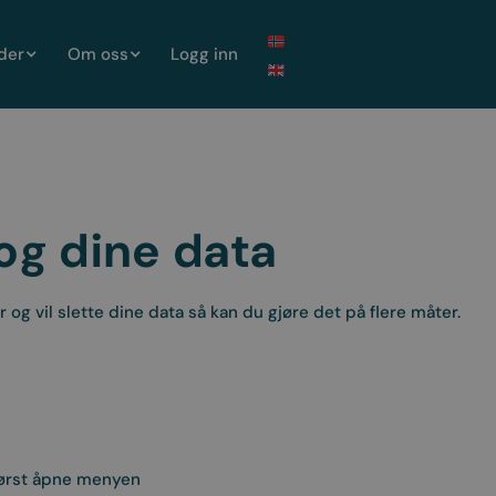
lder
Om oss
Logg inn
 og dine data
 og vil slette dine data så kan du gjøre det på flere måter.
 først åpne menyen