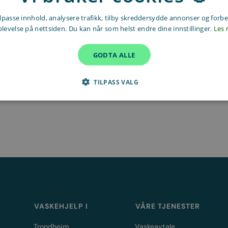
ilpasse innhold, analysere trafikk, tilby skreddersydde annonser og forb
levelse på nettsiden. Du kan når som helst endre dine innstillinger.
Les 
GODTA ALLE
 oppgjør
g til Skatteetaten
TILPASS VALG
rtering til Skatteetaten
VASKEHJELP I
VÅRE TJENESTER
Trondheim
Vaskeavtale