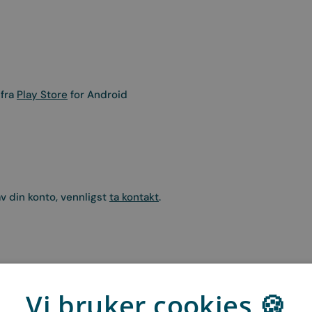
 fra
Play Store
for Android
v din konto, vennligst
ta kontakt
.
Vi bruker cookies 🍪