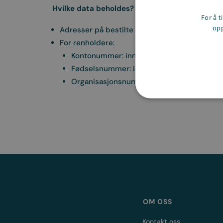
Hvilke data beholdes?
For å t
opp
Adresser på bestilte oppdrag
For renholdere:
Kontonummer: inntil 1 år, for utbetaling og
Fødselsnummer: inntil 2 år, for rapporterin
Organisasjonsnummer: inntil 2 år, for rappo
OM OSS
Kontakt oss