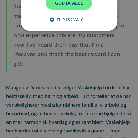
GODTA ALLE
Sometimes it might be challenging to
manage everything in your life and have
TILPASS VALG
time left for essential chores. Many people
who experience this are my customers
now. I’ve heard them say that I’m a
lifesaver, and that’s the best reward I can
get!
Mange av Darias kunder velger Vaskehjelp fordi de har
hektiske liv, med barn og arbeid. Hun forteller at de har
vanskeligheter med å kombinere familieliv, arbeid og
husarbeid, og at hun er lykkelig for å kunne hjelpe de få
en mer harmonisk hverdag og et rent hjem. Vaskehjelp
har kunder i alle aldre og familiesituasjoner – men