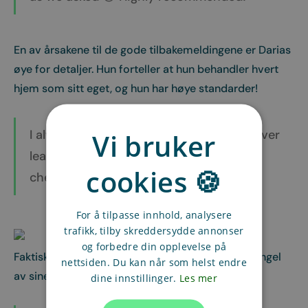
En av årsakene til de gode tilbakemeldingene er Darias
øye for detaljer. Hun forteller at hun behandler hvert
hjem som sitt eget, og hun har høye standarder!
I always pay attention to details, and never
Vi bruker
leave before performing a precise final
cookies 🍪
check.
For å tilpasse innhold, analysere
trafikk, tilby skreddersydde annonser
og forbedre din opplevelse på
Faktisk har Daria blitt omtalt som en reddende engel
nettsiden. Du kan når som helst endre
av sine kunder.
dine innstillinger.
Les mer